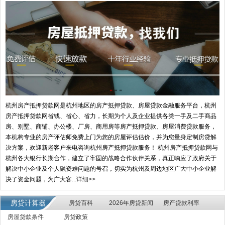
杭州房产抵押贷款网是杭州地区的房产抵押贷款、房屋贷款金融服务平台，杭州
房产抵押贷款网省钱、省心、省力，长期为个人及企业提供各类一手及二手商品
房、别墅、商铺、办公楼、厂房、商用房等房产抵押贷款、房屋消费贷款服务，
本机构专业的房产评估师免费上门为您的房屋评估估价，并为您量身定制房贷解
决方案，欢迎新老客户来电咨询杭州房产抵押贷款服务！ 杭州房产抵押贷款网与
杭州各大银行长期合作，建立了牢固的战略合作伙伴关系，真正响应了政府关于
解决中小企业及个人融资难问题的号召，切实为杭州及周边地区广大中小企业解
决了资金问题，为广大客...
详细>>
房贷计算器
房贷百科
2026年房贷新闻
房产贷款利率
房屋贷款条件
房贷政策