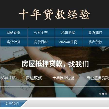
网站首页
公司主营
杭州房屋
联系我们
房贷计算
房贷百科
2026年房贷
房产贷款
关于我们