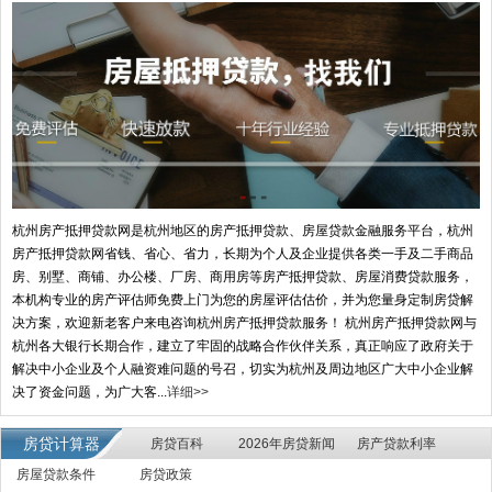
杭州房产抵押贷款网是杭州地区的房产抵押贷款、房屋贷款金融服务平台，杭州
房产抵押贷款网省钱、省心、省力，长期为个人及企业提供各类一手及二手商品
房、别墅、商铺、办公楼、厂房、商用房等房产抵押贷款、房屋消费贷款服务，
本机构专业的房产评估师免费上门为您的房屋评估估价，并为您量身定制房贷解
决方案，欢迎新老客户来电咨询杭州房产抵押贷款服务！ 杭州房产抵押贷款网与
杭州各大银行长期合作，建立了牢固的战略合作伙伴关系，真正响应了政府关于
解决中小企业及个人融资难问题的号召，切实为杭州及周边地区广大中小企业解
决了资金问题，为广大客...
详细>>
房贷计算器
房贷百科
2026年房贷新闻
房产贷款利率
房屋贷款条件
房贷政策